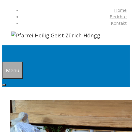
Springe
Home
zum
Berichte
Inhalt
Kontakt
Suchen
Menu