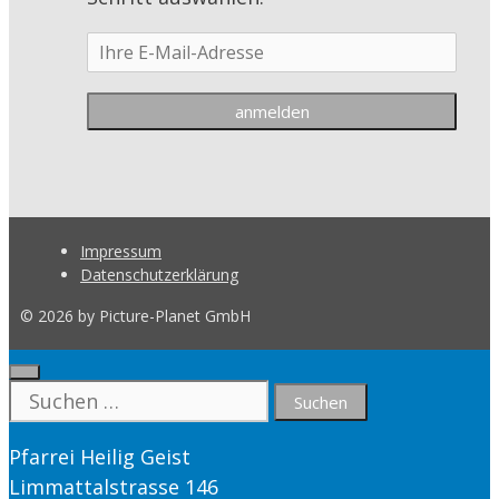
Impressum
Datenschutzerklärung
© 2026 by Picture-Planet GmbH
Close
Suche
nach:
Pfarrei Heilig Geist
Limmattalstrasse 146