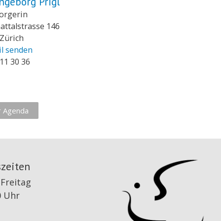
ngeborg Prigl
orgerin
ttalstrasse 146
Zürich
il senden
11 30 36
r Agenda
zeiten
Freitag
0 Uhr