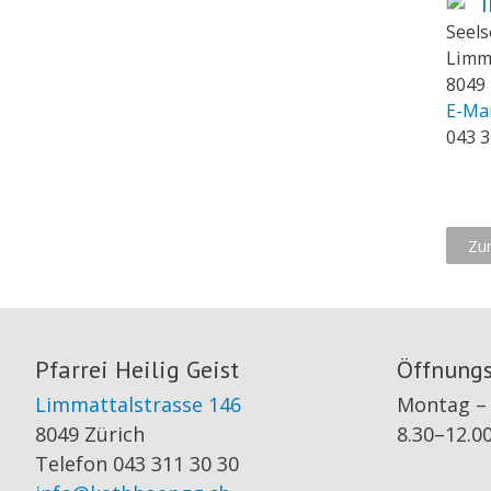
I
Seels
Limma
8049 
E-Ma
043 3
Zu
Pfarrei Heilig Geist
Öffnungs
Limmattalstrasse 146
Montag – 
8049 Zürich
8.30–12.0
Telefon 043 311 30 30