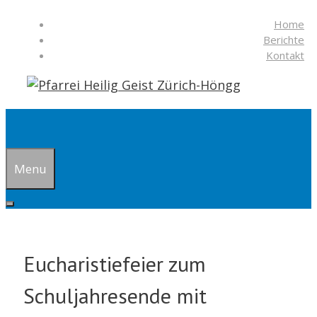
Springe
Home
zum
Berichte
Inhalt
Kontakt
Suchen
Menu
Eucharistiefeier zum
Schuljahresende mit