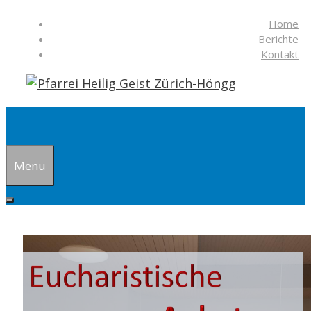
Springe
Home
zum
Berichte
Inhalt
Kontakt
Suchen
Menu