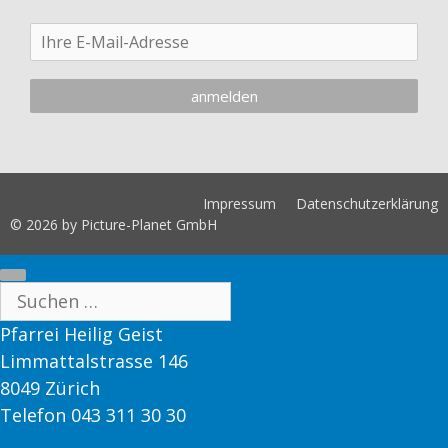
Impressum
Datenschutzerklärung
© 2026 by Picture-Planet GmbH
Close
Suche
nach:
Pfarrei Heilig Geist
Limmattalstrasse 146
8049 Zürich
Telefon 043 311 30 30