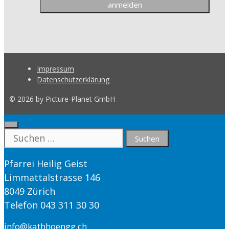
Impressum
Datenschutzerklärung
© 2026 by Picture-Planet GmbH
Close
Suche
nach:
Pfarrei Heilig Geist
Limmattalstrasse 146
8049 Zürich
Telefon 043 311 30 30
info@kathhoengg.ch