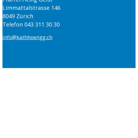
Limmattalstrasse 146
8049 Zürich
Telefon 043 311 30 30
info@kathhoengg.ch