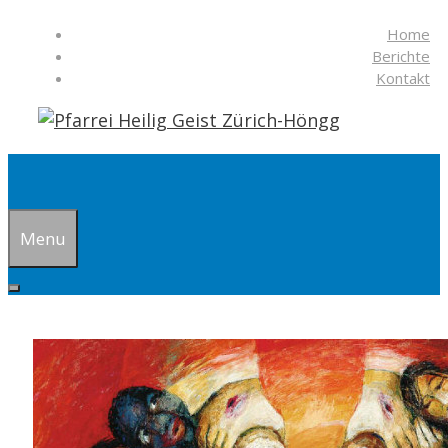
Springe
Home
zum
Berichte
Inhalt
Kontakt
Suchen
Menu