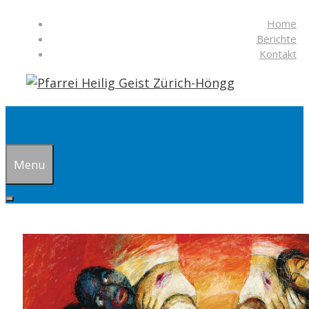
Springe
Home
zum
Berichte
Inhalt
Kontakt
Suchen
Menu