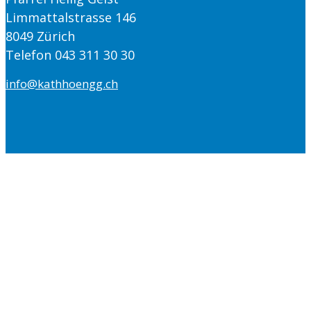
Limmattalstrasse 146
8049 Zürich
Telefon 043 311 30 30
info@kathhoengg.ch