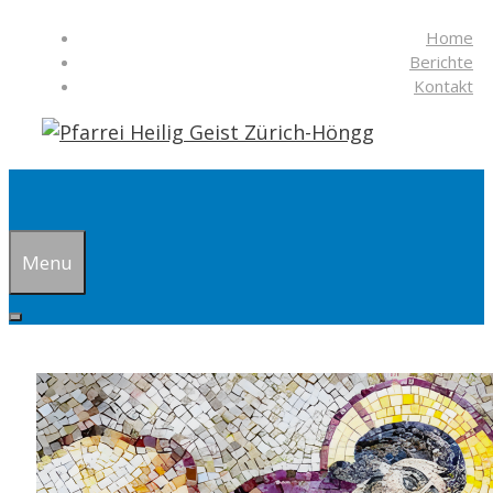
Springe
Home
zum
Berichte
Inhalt
Kontakt
Suchen
Menu