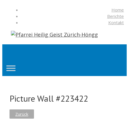
Springe
Home
zum
Berichte
Inhalt
Kontakt
Suchen
Picture Wall #223422
Zurück